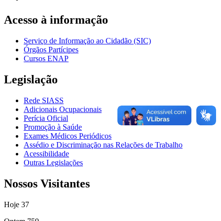
Acesso à informação
Serviço de Informação ao Cidadão (SIC)
Órgãos Partícipes
Cursos ENAP
Legislação
Rede SIASS
Adicionais Ocupacionais
Perícia Oficial
Promoção à Saúde
Exames Médicos Periódicos
Assédio e Discriminação nas Relações de Trabalho
Acessibilidade
Outras Legislações
Nossos Visitantes
Hoje
37