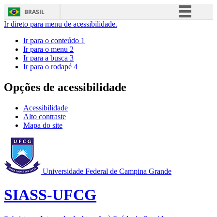
BRASIL
Ir direto para menu de acessibilidade.
Simplifique!
Ir para o conteúdo
1
Comunica BR
Ir para o menu
2
Ir para a busca
3
Participe
Ir para o rodapé
4
Acesso à informação
Opções de acessibilidade
Legislação
Canais
Acessibilidade
Alto contraste
Mapa do site
Universidade Federal de Campina Grande
SIASS-UFCG