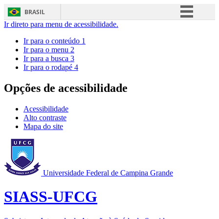
BRASIL
Ir direto para menu de acessibilidade.
Simplifique!
Ir para o conteúdo
1
Comunica BR
Ir para o menu
2
Ir para a busca
3
Participe
Ir para o rodapé
4
Acesso à informação
Opções de acessibilidade
Legislação
Canais
Acessibilidade
Alto contraste
Mapa do site
Universidade Federal de Campina Grande
SIASS-UFCG