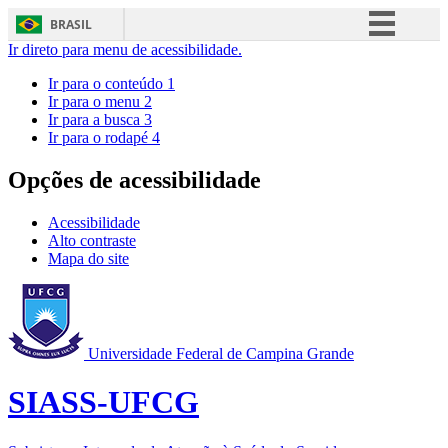
BRASIL
Ir direto para menu de acessibilidade.
Simplifique!
Ir para o conteúdo
1
Comunica BR
Ir para o menu
2
Ir para a busca
3
Participe
Ir para o rodapé
4
Acesso à informação
Opções de acessibilidade
Legislação
Canais
Acessibilidade
Alto contraste
Mapa do site
Universidade Federal de Campina Grande
SIASS-UFCG