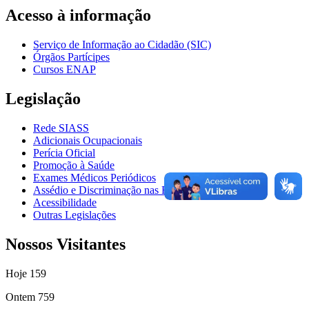
Acesso à informação
Serviço de Informação ao Cidadão (SIC)
Órgãos Partícipes
Cursos ENAP
Legislação
Rede SIASS
Adicionais Ocupacionais
Perícia Oficial
Promoção à Saúde
Exames Médicos Periódicos
Assédio e Discriminação nas Relações de Trabalho
Acessibilidade
Outras Legislações
Nossos Visitantes
Hoje
159
Ontem
759