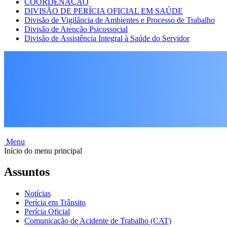
COORDENAÇÃO
DIVISÃO DE PERÍCIA OFICIAL EM SAÚDE
Divisão de Vigilância de Ambientes e Processo de Trabalho
Divisão de Atenção Psicossocial
Divisão de Assistência Integral à Saúde do Servidor
Menu
Início do menu principal
Assuntos
Notícias
Perícia em Trânsito
Perícia Oficial
Comunicação de Acidente de Trabalho (CAT)