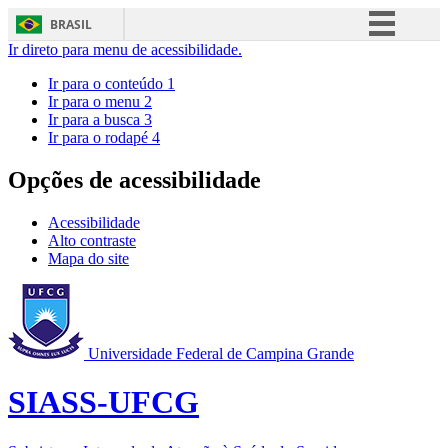
BRASIL
Ir direto para menu de acessibilidade.
Simplifique!
Ir para o conteúdo
1
Comunica BR
Ir para o menu
2
Ir para a busca
3
Participe
Ir para o rodapé
4
Acesso à informação
Opções de acessibilidade
Legislação
Canais
Acessibilidade
Alto contraste
Mapa do site
Universidade Federal de Campina Grande
SIASS-UFCG